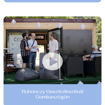
Rohonczy Gasztrofesztivál
Gombaszögön