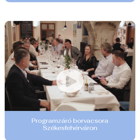
Programzáró borvacsora
Székesfehérváron