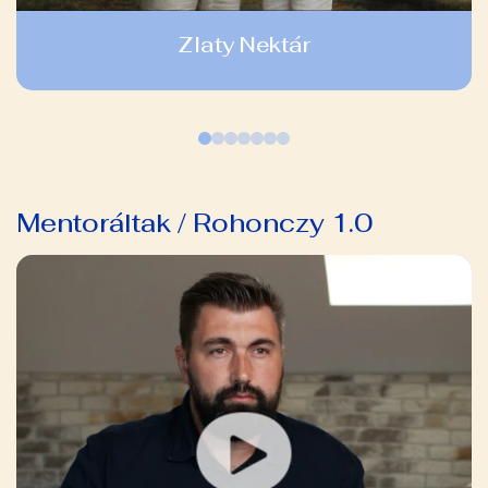
Zlaty Nektár
Mentoráltak / Rohonczy 1.0