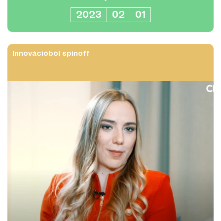
2023
02
01
Innovációból spinoff