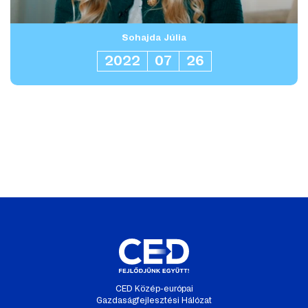
Sohajda Júlia
2022
07
26
CED Közép-európai
Gazdaságfejlesztési Hálózat