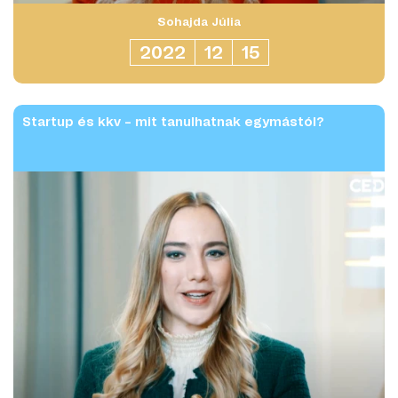
Sohajda Júlia
2022
12
15
Startup és kkv – mit tanulhatnak egymástól?