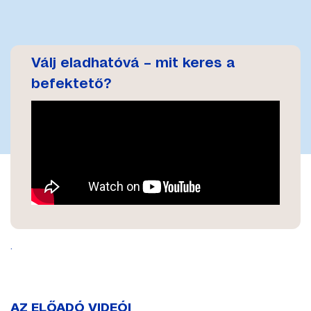
Válj eladhatóvá – mit keres a
befektető?
.
AZ ELŐADÓ VIDEÓI