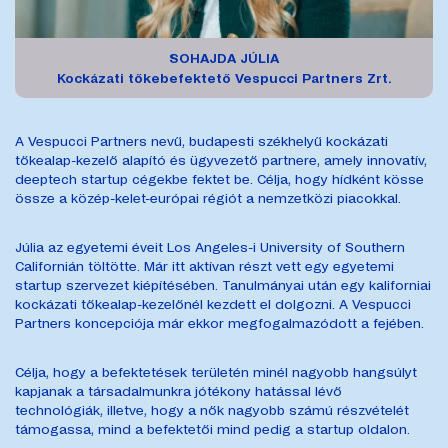
SOHAJDA JÚLIA
Kockázati tőkebefektető
Vespucci Partners Zrt.
A Vespucci Partners nevű, budapesti székhelyű kockázati
tőkealap-kezelő alapító és ügyvezető partnere, amely innovatív,
deeptech startup cégekbe fektet be. Célja, hogy hídként kösse
össze a közép-kelet-európai régiót a nemzetközi piacokkal.
Júlia az egyetemi éveit Los Angeles-i University of Southern
Californián töltötte. Már itt aktívan részt vett egy egyetemi
startup szervezet kiépítésében. Tanulmányai után egy kaliforniai
kockázati tőkealap-kezelőnél kezdett el dolgozni. A Vespucci
Partners koncepciója már ekkor megfogalmazódott a fejében.
Célja, hogy a befektetések területén minél nagyobb hangsúlyt
kapjanak a társadalmunkra jótékony hatással lévő
technológiák, illetve, hogy a nők nagyobb számú részvételét
támogassa, mind a befektetői mind pedig a startup oldalon.