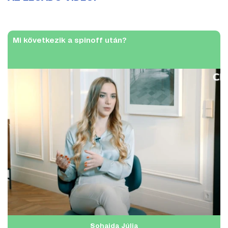
Mi következik a spinoff után?
Sohajda Júlia