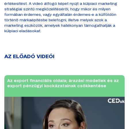
értékesítést. A videó átfogó képet nyújt a külpiaci marketing
stratégiai szintű megközelítéséről, hogy mikor és milyen
formában érdemes, vagy egyáltalán érdemes-e a külföldön
történő márkaépítésbe belefogni, illetve melyek azok a
marketing eszközök, amelyek hatékonyan támogathatják a
külpiaci eladásokat.
AZ ELŐADÓ VIDEÓI
Az export financiális oldala; árazási modellek és az
export pénzügyi kockázatainak csökkentése