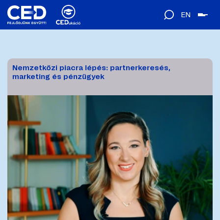
EN
Nemzetközi piacra lépés: partnerkeresés,
marketing és pénzügyek