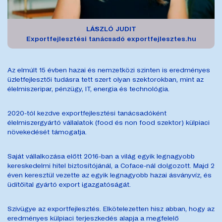
LÁSZLÓ JUDIT
Exportfejlesztési tanácsadó
exportfejlesztes.hu
Az elmúlt 15 évben hazai és nemzetközi szinten is eredményes
üzletfejlesztői tudásra tett szert olyan szektorokban, mint az
élelmiszeripar, pénzügy, IT, energia és technológia.
2020-tól kezdve exportfejlesztési tanácsadóként
élelmiszergyártó vállalatok (food és non food szektor) külpiaci
növekedését támogatja.
Saját vállalkozása előtt 2016-ban a világ egyik legnagyobb
kereskedelmi hitel biztosítójánál, a Coface-nál dolgozott. Majd 2
éven keresztül vezette az egyik legnagyobb hazai ásványvíz, és
üdítőital gyártó export igazgatóságát.
Szívügye az exportfejlesztés. Elkötelezetten hisz abban, hogy az
eredményes külpiaci terjeszkedés alapja a megfelelő