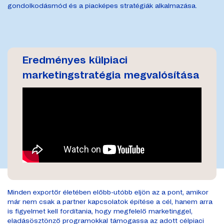
gondolkodásmód és a piacképes stratégiák alkalmazása.
Eredményes külpiaci
marketingstratégia megvalósítása
Minden exportőr életében előbb-utóbb eljön az a pont, amikor
már nem csak a partner kapcsolatok építése a cél, hanem arra
is figyelmet kell fordítania, hogy megfelelő marketinggel,
eladásösztönző programokkal támogassa az adott célpiaci