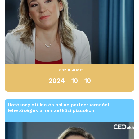
László Judit
2024
10
10
Hatékony offline és online partnerkeresési
lehetőségek a nemzetközi piacokon