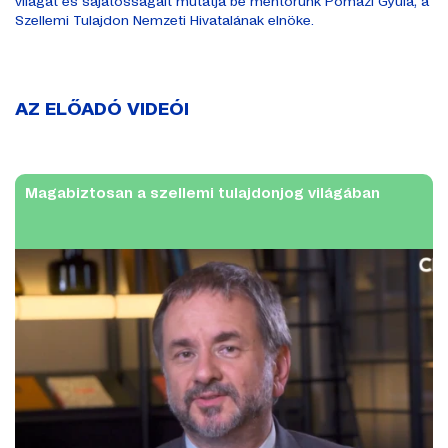
világát és sajátosságait mutatja be mentorunk Pomázi Gyula, a
Szellemi Tulajdon Nemzeti Hivatalának elnöke.
AZ ELŐADÓ VIDEÓI
Magabiztosan a szellemi tulajdonjog világában