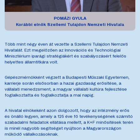
POMÁZI GYULA
Korábbi elnök
Szellemi Tulajdon Nemzeti Hivatala
Több mint négy éven át vezette a Szellemi Tulajdon Nemzeti
Hivatalát. Ezt megelőzően az Innovációs és Technológiai
Minisztérium iparági stratégiákért és szabályozásért felelős
helyettes államtitkára volt.
Gépészmérnökként végzett a Budapesti Műszaki Egyetemen,
karrierje során elsősorban a hazai gazdaság erősítése, a
vállalati menedzsment, a magyar vállalati kultúra fejlesztése
foglalkoztatta és foglalkoztatja a mai napig.
A hivatal elnökeként azon dolgozott, hogy az intézmény erős
és önálló legyen, amely a 125 éve fő tevékenységének számító
szabadalmi feladatok ellátása mellett, a K+F minősítések terén
is minél nagyobb segítséget nyújtson a Magyarországon
működő vállalkozásoknak.