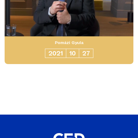
Pomázi Gyula
2021
10
27