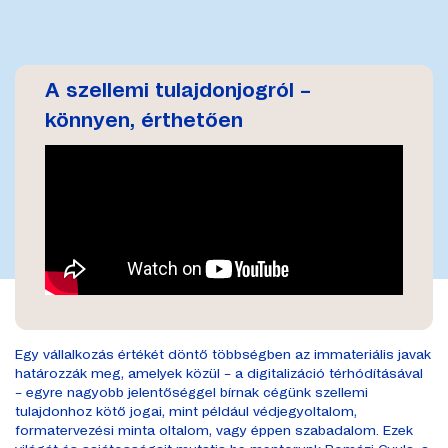
A szellemi tulajdonjogról –
könnyen, érthetően
Egy vállalkozás értékét döntő többségben az immateriális javak
határozzák meg, amelyek közül – a digitalizáció térhódításával
– egyre nagyobb jelentőséggel bírnak cégünk szellemi
tulajdonhoz kötő jogai, mint például védjegyoltalom,
formatervezési minta oltalom, vagy éppen szabadalom. Ezek