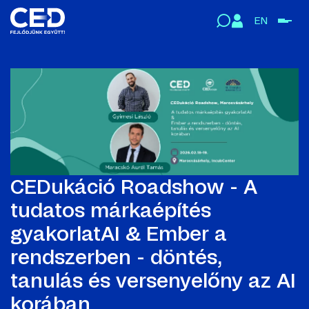
EN
CEDukáció Roadshow - A
tudatos márkaépítés
gyakorlatAI & Ember a
rendszerben - döntés,
tanulás és versenyelőny az AI
korában