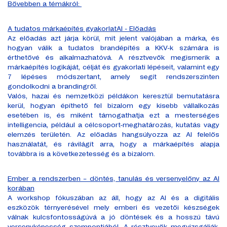
Bővebben a témákról:
A tudatos márkaépítés gyakorlatAI - Előadás
Az előadás azt járja körül, mit jelent valójában a márka, és
hogyan válik a tudatos brandépítés a KKV-k számára is
érthetővé és alkalmazhatóvá. A résztvevők megismerik a
márkaépítés logikáját, célját és gyakorlati lépéseit, valamint egy
7 lépéses módszertant, amely segít rendszerszinten
gondolkodni a brandingről.
Valós, hazai és nemzetközi példákon keresztül bemutatásra
kerül, hogyan építhető fel bizalom egy kisebb vállalkozás
esetében is, és miként támogathatja ezt a mesterséges
intelligencia, például a célcsoport-meghatározás, kutatás vagy
elemzés területén. Az előadás hangsúlyozza az AI felelős
használatát, és rávilágít arra, hogy a márkaépítés alapja
továbbra is a következetesség és a bizalom.
Ember a rendszerben – döntés, tanulás és versenyelőny az AI
korában
A workshop fókuszában az áll, hogy az AI és a digitális
eszközök térnyerésével mely emberi és vezetői készségek
válnak kulcsfontosságúvá a jó döntések és a hosszú távú
versenyképesség szempontjából. A résztvevők megvizsgálják,