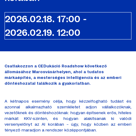
2026.02.18. 17:00 -
2026.02.19. 12:00
Csatlakozzon a CEDukáció Roadshow következő
állomásához Marosvásárhelyen, ahol a tudatos
márkaépítés, a mesterséges intelligencia és az emberi
döntéshozatal találkozik a gyakorlatban.
A kétnapos esemény célja, hogy kézzelfogható tudást és
azonnal alkalmazható szemléletet adjon vállalkozóknak,
vezetőknek és döntéshozóknak: hogyan építsenek erős, hiteles
márkát KKV-szinten, és hogyan alakítsanak ki valódi
versenyelőnyt az AI korában – úgy, hogy közben az emberi
tényező maradjon a rendszer középpontjában.