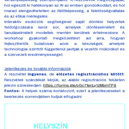
hol egészíti ki hatékonyan az AI az emberi gondolkodást, és hol
marad elengedhetetlen az ítélőképesség, a felelősségvállalás
és az etikai mérlegelés.
Interaktív eszközök segítségével saját döntési helyzetek
feldolgozására kerül sor, amelyek döntéselméleti és
tanuláselméleti modellek mentén kerülnek értelmezésre. A
workshop gyakorlati megközelítést ad arra, hogyan
fejleszthetők tudatosan azok a készségek, amelyek
technológiai szinttől függetlenül javítják a vezetői működést és
a szervezeti eredményességet.
Jelentkezés és további információk
A részvétel
, de
.
ingyenes
előzetes regisztrációhoz kötött
Részvételi szándékát kérjük, az alábbi regisztrációs felületen
jelezni szíveskedjen:
https://forms.gle/cGc71enLy1zMbmTP8
A helyek száma korlátozott, ezért a jelentkezéseket a
Fontos:
beérkezés sorrendjében tudjuk elfogadni.
HELYSZÍN