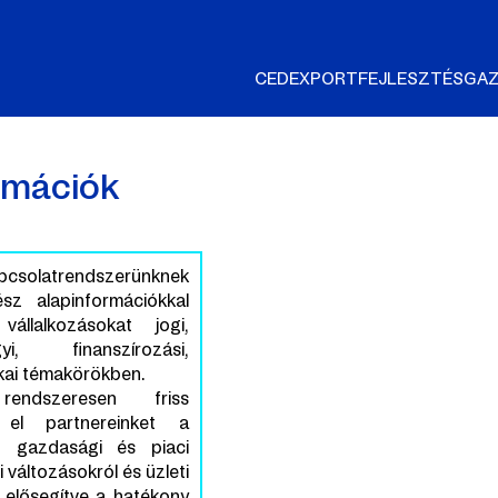
CED
EXPORTFEJLESZTÉS
GAZ
ormációk
latrendszerünknek
sz alapinformációkkal
állalkozásokat jogi,
yi, finanszírozási,
kai témakörökben.
endszeresen friss
k el partnereinket a
ó gazdasági és piaci
 változásokról és üzleti
s elősegítve a hatékony