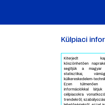
Külpiaci inf
Kiterjedt kapcso
köszönhetően napraké
segítjük a magyar v
statisztikai, vámüg
külkereskedelem-techni
Ezen túlmenően r
információkkal látju
célpiacokra vonatkoz
trendekről, szabályozási
lehetőségekről, ezzel i