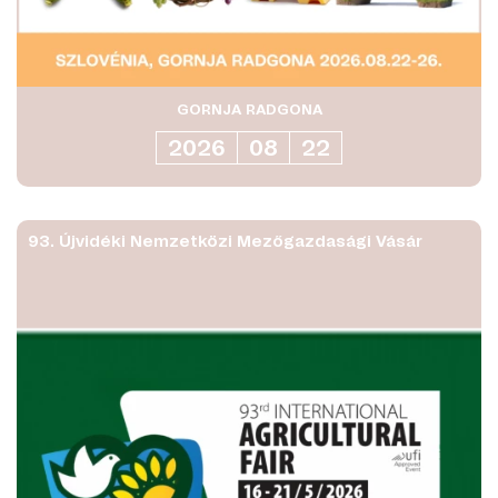
GORNJA RADGONA
2026
08
22
93. Újvidéki Nemzetközi Mezőgazdasági Vásár