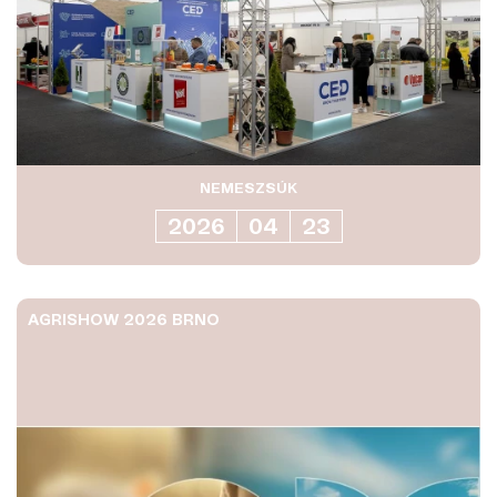
NEMESZSÚK
2026
04
23
AGRISHOW 2026 BRNO