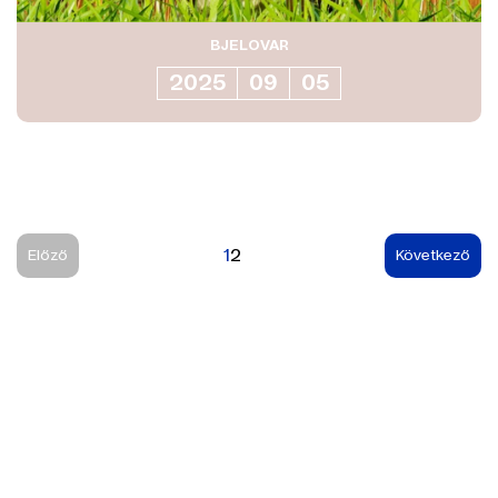
BJELOVAR
2025
09
05
1
2
Előző
Következő