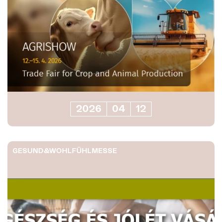
2026
04
12
GESUND&WOHLFÜHLMESSE