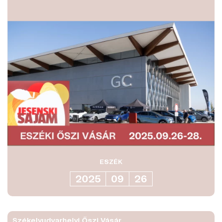
ESZÉK
2025
09
26
Székelyudvarhelyi Őszi Vásár