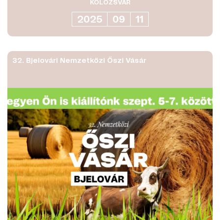
KOLOZSVÁR
2025
09
11
32. Bjelovári Nemzetközi Őszi Vásár