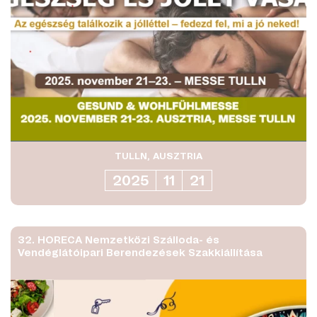
TULLN, AUSZTRIA
2025
11
21
32. HORECA Nemzetközi Szálloda- és
Vendéglátóipari Berendezések Szakkiállítása