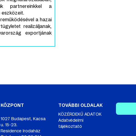
tik partnereinkkel a
 eszközeit.
zreműködésével a hazai
ügyletet realizáljanak,
yarország exportjának
KÖZPONT
TOVÁBBI OLDALAK
KÖZÉRDEKŰ ADATOK
1027 Budapest, Kacsa
Adatvédelmi
u. 15-23.
tájékoztató
Residence Irodaház