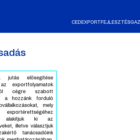
CED
EXPORTFEJLESZTÉS
GAZ
sadás
a jutás elősegítése
 az exportfolyamatok
ából cégre szabott
ük a hozzánk forduló
vállalkozásokat, mely
exportérettségéhez
 alakítjuk ki az
eket, illetve választjuk
zakértő tanácsadóink
lok meghatározásában,