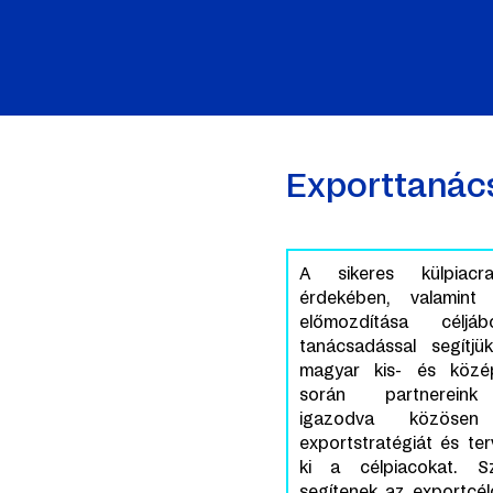
Exporttanác
A sikeres külpiacr
érdekében, valamint
előmozdítása célj
tanácsadással segítj
magyar kis- és közép
során partnereink 
igazodva közösen
exportstratégiát és terv
ki a célpiacokat. S
segítenek az exportcé