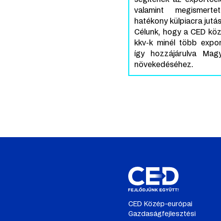
valamint megismerte
hatékony külpiacra jutás
Célunk, hogy a CED kö
kkv-k minél több export
így hozzájárulva Mag
növekedéséhez.
CED Közép-európai
Gazdaságfejlesztési