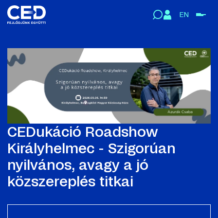
EN
CEDukáció Roadshow
Királyhelmec - Szigorúan
nyilvános, avagy a jó
közszereplés titkai