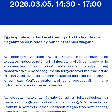
2026.03.05. 14:30 - 17:00
Egy inspiráló előadás keretében nyerhet betekintést a
magabiztos és hiteles nyilvános szereplés világába.
Az esemény vendége Azurák Csaba médiaszakértő és
televíziós műsorvezető, aki „Szigorúan nyilvános, avagy a jó
közszereplés titkai” című előadásában osztja meg
tapasztalatait. A közösségi média térnyerésével ma már szinte
minden vállalkozás saját kommunikációs felülettel rendelkezik –
legyen szó YouTube-csatornáról vagy podcastről –, így a
nyilvános szereplést nehéz elkerülni.
Az előadás gyakorlati útmutatót ad a felkészüléshez, az
üzenetek megfogalmazásához, a meggyőző érveléshez,
valamint a kommunikációs kihívások magabiztos kezeléséhez,
hogy a szereplés valódi erősséggé váljon.