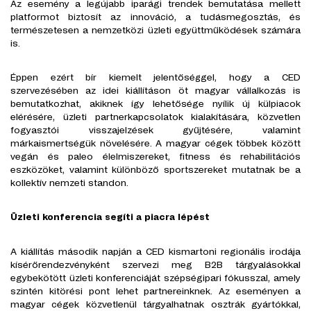
Az esemény a legújabb iparági trendek bemutatása mellett
platformot biztosít az innováció, a tudásmegosztás, és
természetesen a nemzetközi üzleti együttműködések számára
is.
Éppen ezért bír kiemelt jelentőséggel, hogy a CED
szervezésében az idei kiállításon öt magyar vállalkozás is
bemutatkozhat, akiknek így lehetősége nyílik új külpiacok
elérésére, üzleti partnerkapcsolatok kialakítására, közvetlen
fogyasztói visszajelzések gyűjtésére, valamint
márkaismertségük növelésére. A magyar cégek többek között
vegán és paleo élelmiszereket, fitness és rehabilitációs
eszközöket, valamint különböző sportszereket mutatnak be a
kollektív nemzeti standon.
Üzleti konferencia segíti a piacra lépést
A kiállítás második napján a CED kismartoni regionális irodája
kísérőrendezvényként szervezi meg B2B tárgyalásokkal
egybekötött üzleti konferenciáját szépségipari fókusszal, amely
szintén kitörési pont lehet partnereinknek. Az eseményen a
magyar cégek közvetlenül tárgyalhatnak osztrák gyártókkal,