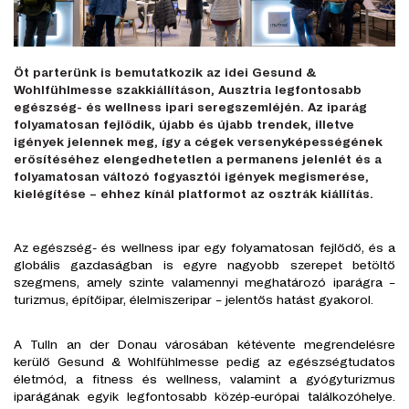
Öt parterünk is bemutatkozik az idei Gesund &
Wohlfühlmesse szakkiállításon, Ausztria legfontosabb
egészség- és wellness ipari seregszemléjén. Az iparág
folyamatosan fejlődik, újabb és újabb trendek, illetve
igények jelennek meg, így a cégek versenyképességének
erősítéséhez elengedhetetlen a permanens jelenlét és a
folyamatosan változó fogyasztói igények megismerése,
kielégítése – ehhez kínál platformot az osztrák kiállítás.
Az egészség- és wellness ipar egy folyamatosan fejlődő, és a
globális gazdaságban is egyre nagyobb szerepet betöltő
szegmens, amely szinte valamennyi meghatározó iparágra –
turizmus, építőipar, élelmiszeripar – jelentős hatást gyakorol.
A Tulln an der Donau városában kétévente megrendelésre
kerülő Gesund & Wohlfühlmesse pedig az egészségtudatos
életmód, a fitness és wellness, valamint a gyógyturizmus
iparágának egyik legfontosabb közép-európai találkozóhelye.