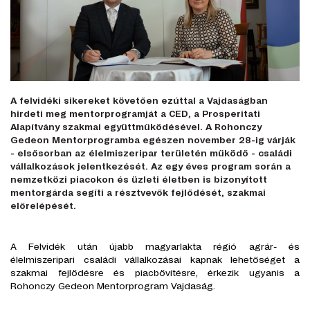
A felvidéki sikereket követően ezúttal a Vajdaságban
hirdeti meg mentorprogramját a CED, a Prosperitati
Alapítvány szakmai együttműködésével. A Rohonczy
Gedeon Mentorprogramba egészen november 28-ig várják
- elsősorban az élelmiszeripar területén működő - családi
vállalkozások jelentkezését. Az egy éves program során a
nemzetközi piacokon és üzleti életben is bizonyított
mentorgárda segíti a résztvevők fejlődését, szakmai
előrelépését.
A Felvidék után újabb magyarlakta régió agrár- és
élelmiszeripari családi vállalkozásai kapnak lehetőséget a
szakmai fejlődésre és piacbővítésre, érkezik ugyanis a
Rohonczy Gedeon Mentorprogram Vajdaság.