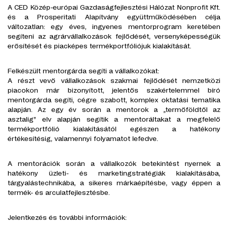
A CED Közép-európai Gazdaságfejlesztési Hálózat Nonprofit Kft.
és a Prosperitati Alapítvány együttműködésében célja
változatlan: egy éves, ingyenes mentorprogram keretében
segíteni az agrárvállalkozások fejlődését, versenyképességük
erősítését és piacképes termékportfóliójuk kialakítását.
Felkészült mentorgárda segíti a vállalkozókat:
A részt vevő vállalkozások szakmai fejlődését nemzetközi
piacokon már bizonyított, jelentős szakértelemmel bíró
mentorgárda segíti, cégre szabott, komplex oktatási tematika
alapján. Az egy év során a mentorok a „termőföldtől az
asztalig” elv alapján segítik a mentoráltakat a megfelelő
termékportfólió kialakításától egészen a hatékony
értékesítésig, valamennyi folyamatot lefedve.
A mentorációk során a vállalkozók betekintést nyernek a
hatékony üzleti- és marketingstratégiák kialakításába,
tárgyalástechnikába, a sikeres márkaépítésbe, vagy éppen a
termék- és arculatfejlesztésbe.
Jelentkezés és további információk: